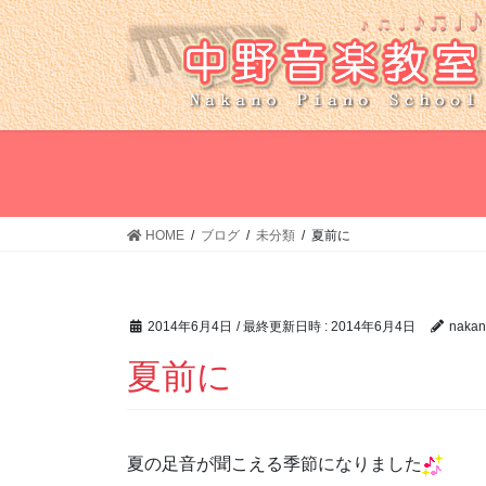
コ
ナ
ン
ビ
テ
ゲ
ン
ー
ツ
シ
へ
ョ
ス
ン
キ
に
ッ
移
HOME
ブログ
未分類
夏前に
プ
動
2014年6月4日
/ 最終更新日時 :
2014年6月4日
nakan
夏前に
夏の足音が聞こえる季節になりました