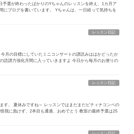
日予選が終わったばかりのYちゃんのレッスンを終え、1カ月ア
間にブログを書いています。 Yちゃんは、一日経って気持ちを
レッスン日記
 今月の目標にしていたミニコンサートの譜読みははかどったか
みの読譜力強化月間に入っていきますよ 今日から毎月のお便りの
レッスン日記
ます。 夏休みですね～ レッスンではまだまだピティナコンペの
怪我に負けず、2本目も通過、おめでとう 教室の最終予選は25
レッスン日記