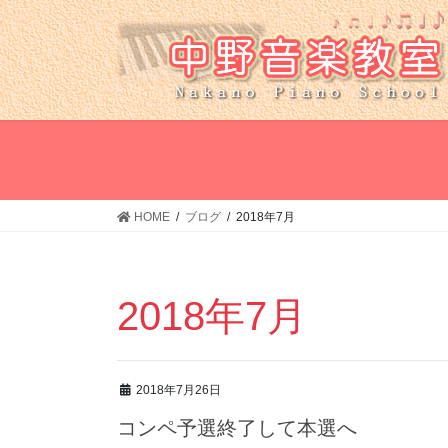
コ
ナ
ン
ビ
テ
ゲ
ン
ー
ツ
シ
へ
ョ
ス
ン
キ
に
ッ
移
HOME
ブログ
2018年7月
プ
動
2018年7月
2018年7月26日
コンペ予選終了して本選へ