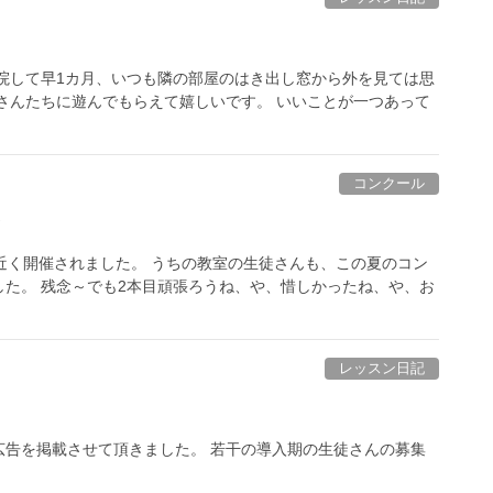
院して早1カ月、いつも隣の部屋のはき出し窓から外を見ては思
さんたちに遊んでもらえて嬉しいです。 いいことが一つあって
コンクール
！
近く開催されました。 うちの教室の生徒さんも、この夏のコン
た。 残念～でも2本目頑張ろうね、や、惜しかったね、や、お
レッスン日記
広告を掲載させて頂きました。 若干の導入期の生徒さんの募集