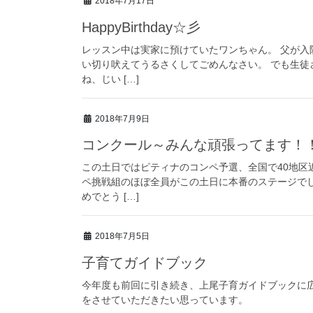
2018年7月17日
HappyBirthday☆彡
レッスン中は実家に預けていたワンちゃん。 父が入
い切り吠えてうるさくしてごめんなさい。 でも生徒
ね、じい […]
2018年7月9日
コンクール～みんな頑張ってます！
この土日ではピティナのコンペ予選、全国で40地区
ペ挑戦組のほぼ全員がこの土日に本番のステージでし
めでとう […]
2018年7月5日
子育てガイドブック
今年度も前回に引き続き、上尾子育ガイドブックに
をさせていただきたい思っています。