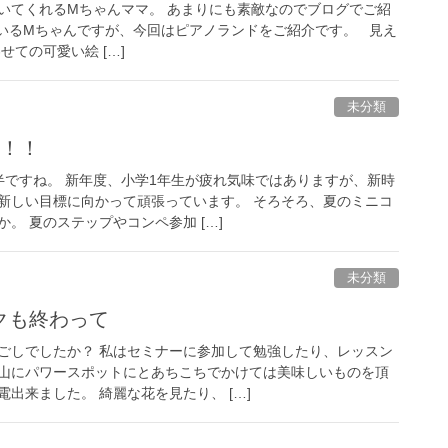
いてくれるMちゃんママ。 あまりにも素敵なのでブログでご紹
ているMちゃんですが、今回はピアノランドをご紹介です。 見え
せての可愛い絵 […]
未分類
す！！
半ですね。 新年度、小学1年生が疲れ気味ではありますが、新時
新しい目標に向かって頑張っています。 そろそろ、夏のミニコ
。 夏のステップやコンペ参加 […]
未分類
クも終わって
ごしでしたか？ 私はセミナーに参加して勉強したり、レッスン
山にパワースポットにとあちこちでかけては美味しいものを頂
出来ました。 綺麗な花を見たり、 […]