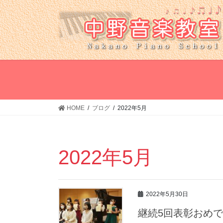
コ
ナ
ン
ビ
テ
ゲ
ン
ー
ツ
シ
へ
ョ
ス
ン
キ
に
ッ
移
HOME
ブログ
2022年5月
プ
動
2022年5月
2022年5月30日
継続5回表彰おめで