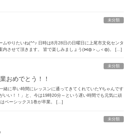
未分類
ムやりたいね(^^♪ 日時は8月28日の日曜日に上尾市文化センタ
させて頂きます。 皆で楽しみましょう(⋈◍＞◡＜◍)。 […]
未分類
卒業おめでとう！！
一緒に早い時間にレッスンに通ってきてくれていたYちゃんです
がいい！！」と、今は19時20分～という遅い時間でも元気に頑
はベーシックス1巻が卒業。 […]
未分類
♪