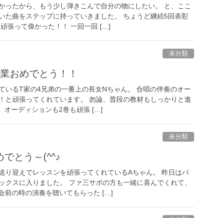
かったから、もう少し弾きこんで自分の物にしたい。 と、ここ
いた曲をステップに持っていきました。 ちょうど継続5回表彰
頑張って偉かった！！ 一回一回 […]
未分類
卒業おめでとう！！
ているT家の4兄弟の一番上の長女Nちゃん。 合唱の伴奏のオー
！と頑張ってくれています。 勿論、普段の教材もしっかりと進
 オーディションも2巻も頑張 […]
未分類
でとう～(^^♪
送り迎えでレッスンを頑張ってくれているAちゃん。 昨日はパ
ックスに入りました。 ファ三サポの方も一緒に喜んでくれて、
会前の時の演奏を聴いてもらった […]