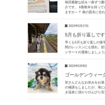
毎回素敵な絵を一曲ずつ書
介です。 6冊教本を持っ
ますか～？ 曲の題名に合わ
2022年5月17日
5月も折り返しで
早くも5月も折り返しの後
間のレッスンにも慣れ、皆
ンサートの選曲しましょうか
2022年5月9日
ゴールデンウィー
皆さんどんなお休みをお過
の補講もしましたが、海に
き温泉に浸かりのんびり充電