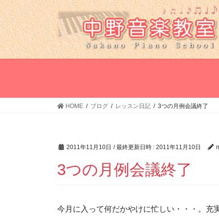
コ
ナ
ン
ビ
テ
ゲ
ン
ー
ツ
シ
へ
ョ
ス
ン
キ
に
ッ
移
HOME
ブログ
レッスン日記
3つの月例会議終了
プ
動
2011年11月10日
/ 最終更新日時 :
2011年11月10日
3つの月例会議終了
今月に入って何だかやけに忙しい・・・。充