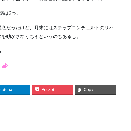
議は2つ。
残念だったけど、月末にはステップコンチェルトのリハ
のを動かさなくちゃというのもあるし。
も。
す
Hatena
Pocket
Copy