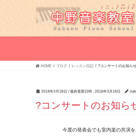
コ
ナ
ン
ビ
テ
ゲ
ン
ー
ツ
シ
へ
ョ
ス
ン
キ
に
ッ
移
HOME
ブログ
レッスン日記
?コンサートのお知らせ
プ
動
2018年3月18日
/ 最終更新日時 :
2018年3月18日
nak
?コンサートのお知ら
今度の発表会でも室内楽の共演を