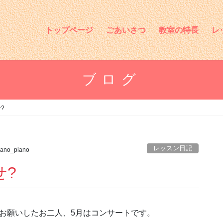
トップページ
ごあいさつ
教室の特長
レ
ブログ
?
レッスン日記
ano_piano
せ?
お願いしたお二人、5月はコンサートです。