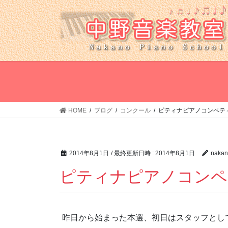
コ
ナ
ン
ビ
テ
ゲ
ン
ー
ツ
シ
へ
ョ
ス
ン
キ
に
ッ
移
HOME
ブログ
コンクール
ピティナピアノコンペテ
プ
動
2014年8月1日
/ 最終更新日時 :
2014年8月1日
nakan
ピティナピアノコンペ
昨日から始まった本選、初日はスタッフとし