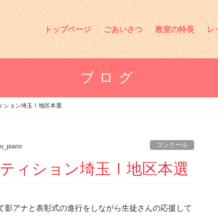
トップページ
ごあいさつ
教室の特長
レ
ブログ
ィション埼玉Ⅰ地区本選
コンクール
o_piano
ティション埼玉Ⅰ地区本選
て影アナと表彰式の進行をしながら生徒さんの応援して