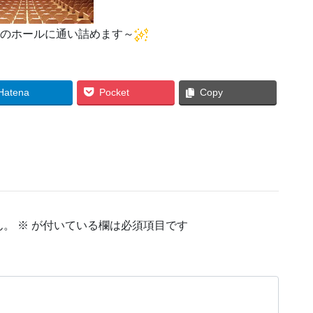
のホールに通い詰めます～
Hatena
Pocket
Copy
ん。
※
が付いている欄は必須項目です