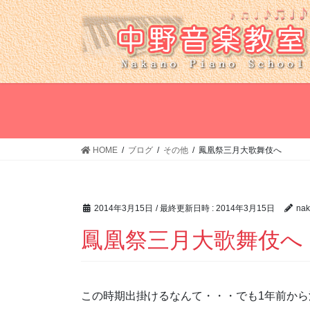
コ
ナ
ン
ビ
テ
ゲ
ン
ー
ツ
シ
へ
ョ
ス
ン
キ
に
ッ
移
HOME
ブログ
その他
鳳凰祭三月大歌舞伎へ
プ
動
2014年3月15日
/ 最終更新日時 :
2014年3月15日
nak
鳳凰祭三月大歌舞伎へ
この時期出掛けるなんて・・・でも1年前か