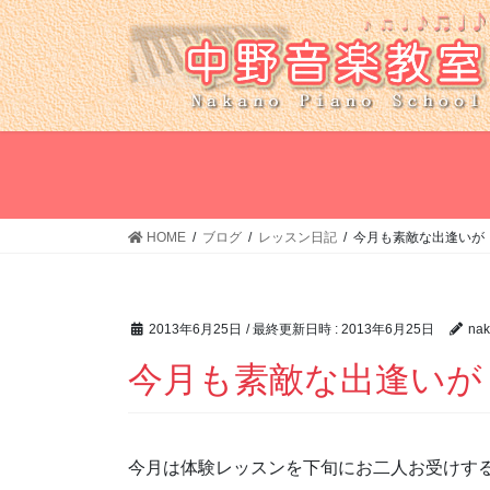
コ
ナ
ン
ビ
テ
ゲ
ン
ー
ツ
シ
へ
ョ
ス
ン
キ
に
ッ
移
HOME
ブログ
レッスン日記
今月も素敵な出逢いが
プ
動
2013年6月25日
/ 最終更新日時 :
2013年6月25日
nak
今月も素敵な出逢いが
今月は体験レッスンを下旬にお二人お受けす