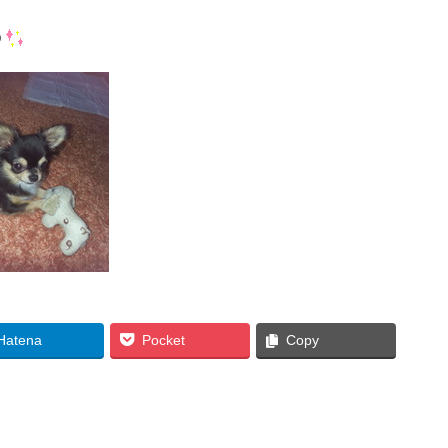
う
Hatena
Pocket
Copy