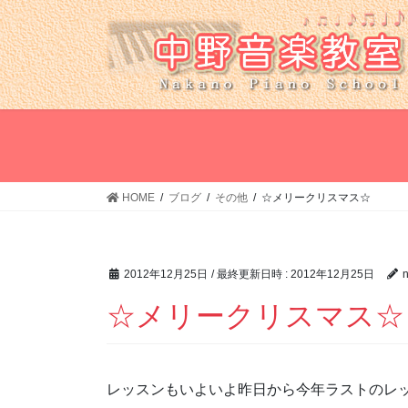
コ
ナ
ン
ビ
テ
ゲ
ン
ー
ツ
シ
へ
ョ
ス
ン
キ
に
ッ
移
HOME
ブログ
その他
☆メリークリスマス☆
プ
動
2012年12月25日
/ 最終更新日時 :
2012年12月25日
☆メリークリスマス☆
レッスンもいよいよ昨日から今年ラストのレ