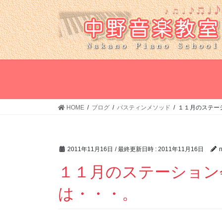
コ
ナ
ン
ビ
テ
ゲ
ン
ー
ツ
シ
へ
ョ
ス
ン
キ
に
ッ
移
HOME
ブログ
バスティンメソッド
１１月のステー
プ
動
2011年11月16日
/ 最終更新日時 :
2011年11月16日
１１月のステーション
は・・・。