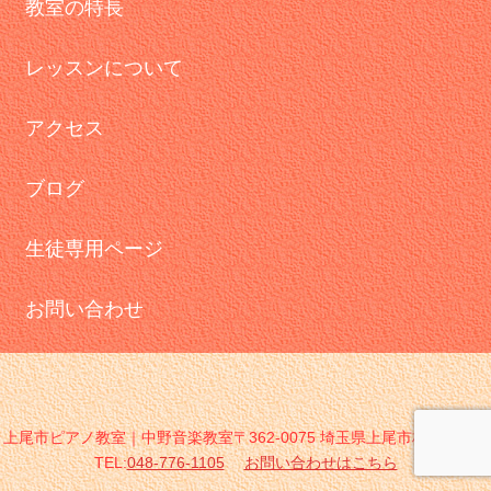
教室の特長
レッスンについて
アクセス
ブログ
生徒専用ページ
お問い合わせ
上尾市ピアノ教室｜中野音楽教室〒362-0075 埼玉県上尾市柏座2-2-14
TEL:
048-776-1105
お問い合わせはこちら