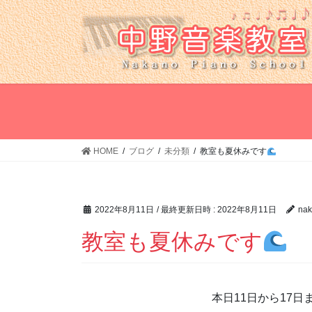
コ
ナ
ン
ビ
テ
ゲ
ン
ー
ツ
シ
へ
ョ
ス
ン
キ
に
ッ
移
HOME
ブログ
未分類
教室も夏休みです
プ
動
2022年8月11日
/ 最終更新日時 :
2022年8月11日
nak
教室も夏休みです
本日11日から17