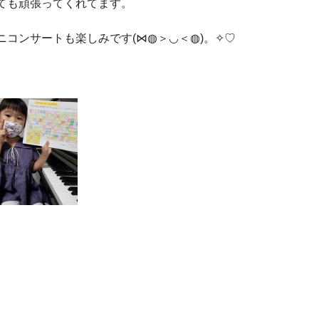
ても頑張ってくれてます。
コンサートも楽しみです(⋈◍＞◡＜◍)。✧♡