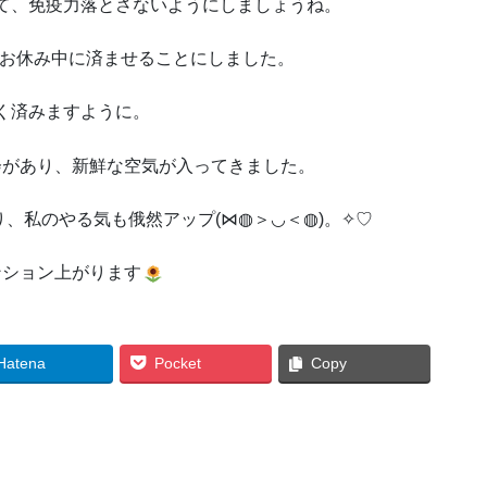
て、免疫力落とさないようにしましょうね。
をお休み中に済ませることにしました。
く済みますように。
会があり、新鮮な空気が入ってきました。
、私のやる気も俄然アップ(⋈◍＞◡＜◍)。✧♡
ンション上がります
Hatena
Pocket
Copy