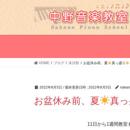
コ
ナ
ン
ビ
テ
ゲ
ン
ー
ツ
シ
へ
ョ
ス
ン
キ
に
ッ
移
HOME
ブログ
未分類
お盆休み前、夏
真っ盛り
プ
動
2022年8月5日
/ 最終更新日時 :
2022年8月5日
nakan
お盆休み前、夏
真っ
11日から1週間教