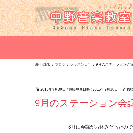
コ
ナ
ン
ビ
テ
ゲ
ン
ー
ツ
シ
へ
ョ
ス
ン
キ
に
ッ
移
HOME
ブログ
レッスン日記
9月のステーション会
プ
動
2015年9月30日
/ 最終更新日時 :
2015年9月30日
nak
9月のステーション会
8月に会議がお休みだったの