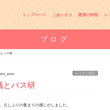
トップページ
ごあいさつ
教室の特長
レ
ブログ
議とバス研
レッスン日記
ano_piano
議とバス研
で、久しぶりの集まりの感じがしました。