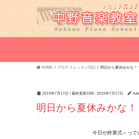
コ
ナ
ン
ビ
テ
ゲ
ン
ー
ツ
シ
へ
ョ
ス
ン
キ
に
ッ
移
HOME
ブログ
レッスン日記
明日から夏休みかな！
プ
動
2015年7月17日
/ 最終更新日時 :
2015年7月17日
nak
明日から夏休みかな！
今日が終業式～って