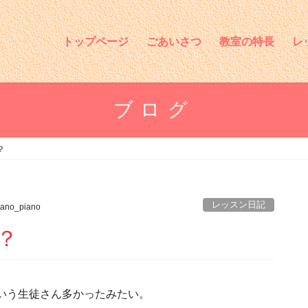
トップページ
ごあいさつ
教室の特長
レ
ブログ
？
レッスン日記
ano_piano
？
いう生徒さん多かったみたい。