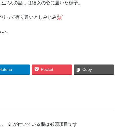
大生2人の話しは彼女の心に届いた様子。
がりって有り難いとしみじみ
らい。
Hatena
Pocket
Copy
ん。
※
が付いている欄は必須項目です