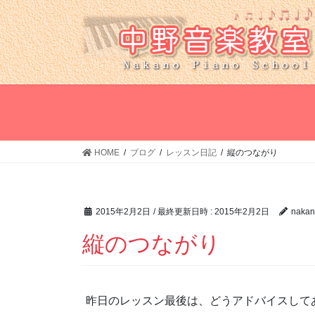
コ
ナ
ン
ビ
テ
ゲ
ン
ー
ツ
シ
へ
ョ
ス
ン
キ
に
ッ
移
HOME
ブログ
レッスン日記
縦のつながり
プ
動
2015年2月2日
/ 最終更新日時 :
2015年2月2日
nakan
縦のつながり
昨日のレッスン最後は、どうアドバイスして