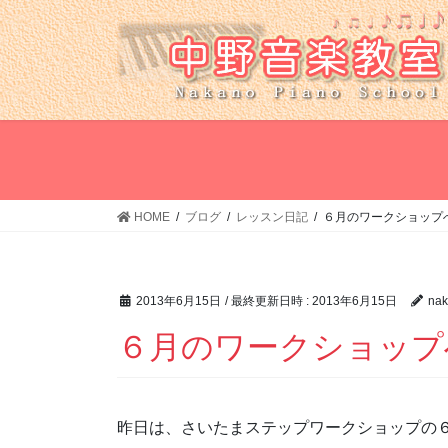
コ
ナ
ン
ビ
テ
ゲ
ン
ー
ツ
シ
へ
ョ
ス
ン
キ
に
ッ
移
HOME
ブログ
レッスン日記
６月のワークショップ
プ
動
2013年6月15日
/ 最終更新日時 :
2013年6月15日
nak
６月のワークショップ
昨日は、さいたまステップワークショップの