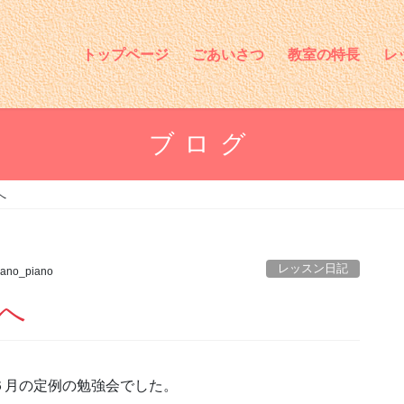
トップページ
ごあいさつ
教室の特長
レ
ブログ
へ
レッスン日記
ano_piano
へ
６月の定例の勉強会でした。