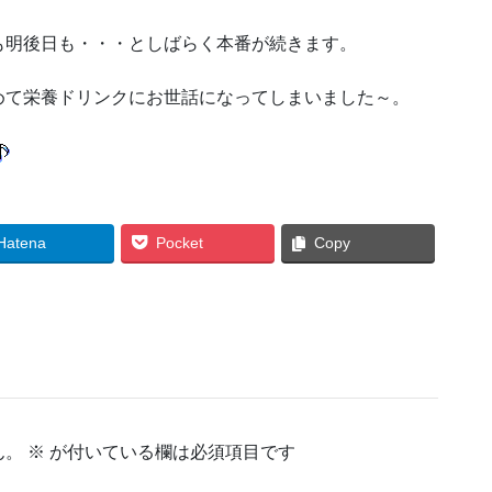
も明後日も・・・としばらく本番が続きます。
めて栄養ドリンクにお世話になってしまいました～。
Hatena
Pocket
Copy
ん。
※
が付いている欄は必須項目です