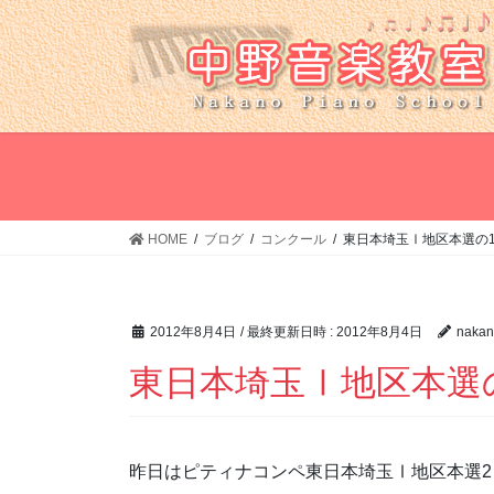
コ
ナ
ン
ビ
テ
ゲ
ン
ー
ツ
シ
へ
ョ
ス
ン
キ
に
ッ
移
HOME
ブログ
コンクール
東日本埼玉Ⅰ地区本選の
プ
動
2012年8月4日
/ 最終更新日時 :
2012年8月4日
nakan
東日本埼玉Ⅰ地区本選
昨日はピティナコンペ東日本埼玉Ⅰ地区本選2