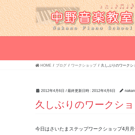
コ
ナ
ン
ビ
テ
ゲ
ン
ー
ツ
シ
へ
ョ
ス
ン
キ
に
ッ
移
HOME
ブログ
ワークショップ
久しぶりのワークシ
プ
動
2012年4月6日
/ 最終更新日時 :
2012年4月6日
nakan
久しぶりのワークショ
今日はさいたまステップワークショップ4月月