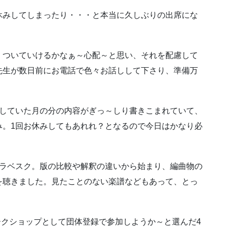
休みしてしまったり・・・と本当に久しぶりの出席にな
、ついていけるかなぁ～心配～と思い、それを配慮して
先生が数日前にお電話で色々お話しして下さり、準備万
席していた月の分の内容がぎっ～しり書きこまれていて、
み。1回お休みしてもあれれ？となるので今日はかなり必
アラベスク。版の比較や解釈の違いから始まり、編曲物の
を聴きました。見たことのない楽譜などもあって、とっ
ークショップとして団体登録で参加しようか～と選んだ4