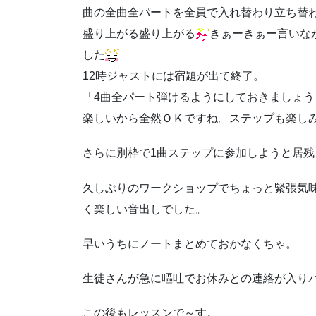
曲の全曲全パートを全員で入れ替わり立ち替
盛り上がる盛り上がる
きぁーきぁー言いな
した
12時ジャストには宿題が出て終了。
「4曲全パート弾けるようにしておきましょう
楽しいから全然ＯＫですね。ステップも楽し
さらに別枠で1曲ステップに参加しようと居
久しぶりのワークショップでちょっと緊張気
く楽しい音出しでした。
早いうちにノートまとめておかなくちゃ。
生徒さんが急に嘔吐でお休みとの連絡が入り
この後もレッスンで～す。